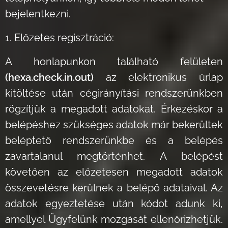
bejelentkezni.
1. Előzetes regisztráció:
A honlapunkon található felületen
(hexa.check.in.out)
az elektronikus űrlap
kitöltése után cégirányítási rendszerünkben
rögzítjük a megadott adatokat. Érkezéskor a
belépéshez szükséges adatok már bekerültek
beléptető rendszerünkbe és a belépés
zavartalanul megtörténhet. A belépést
követően az előzetesen megadott adatok
összevetésre kerülnek a belépő adataival. Az
adatok egyeztetése után kódot adunk ki,
amellyel Ügyfelünk mozgását ellenőrizhetjük.