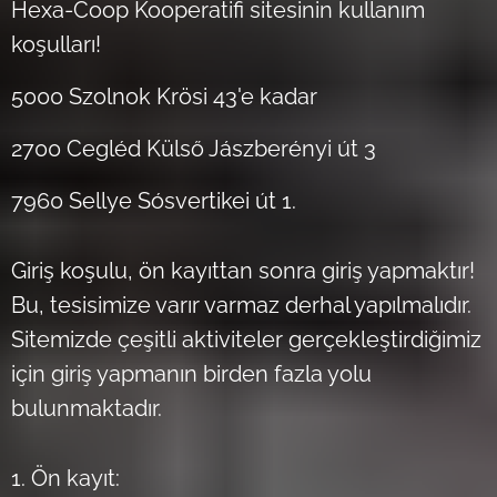
Hexa-Coop Kooperatifi sitesinin kullanım
koşulları!
5000 Szolnok Krösi 43'e kadar
2700 Cegléd Külső Jászberényi út 3
7960 Sellye Sósvertikei út 1.
Giriş koşulu, ön kayıttan sonra giriş yapmaktır!
Bu, tesisimize varır varmaz derhal yapılmalıdır.
Sitemizde çeşitli aktiviteler gerçekleştirdiğimiz
için giriş yapmanın birden fazla yolu
bulunmaktadır.
1. Ön kayıt: