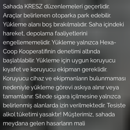
Sahada KRESZ düzenlemeleri geçerlidir.
Araçlar belirlenen otoparka park edebilir.
Yükleme alanı boş bırakılmalıdır. Saha içindeki
hareket, depolama faaliyetlerini
engellememelidir. Yükleme yalnızca Hexa-
Coop Kooperatifinin denetimi altında
başlatılabilir. Yükleme için uygun koruyucu
kıyafet ve koruyucu ekipman gereklidir.
Koruyucu cihaz ve ekipmanların bulunmaması
nedeniyle yükleme görevi askıya alınır veya
tamamlanır. Sitede sigara içilmesine yalnızca
belirlenmiş alanlarda izin verilmektedir. Tesiste
alkol tüketimi yasaktır! Müşterimiz, sahada
meydana gelen hasarların mali