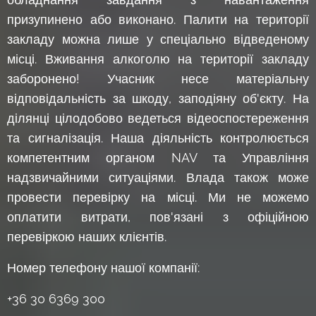
призупинено або виконано. Палити на території
закладу можна лише у спеціально відведеному
місці. Вживання алкоголю на території закладу
заборонено! Учасник несе матеріальну
відповідальність за шкоду, заподіяну об'єкту. На
ділянці цілодобово ведеться відеоспостереження
та сигналізація. Наша діяльність контролюється
компетентним органом NAV та Управління
надзвичайними ситуаціями. Влада також може
провести перевірку на місці. Ми не можемо
оплатити витрати, пов'язані з офіційною
перевіркою наших клієнтів.
Номер телефону нашої компанії:
+36 30 6369 300