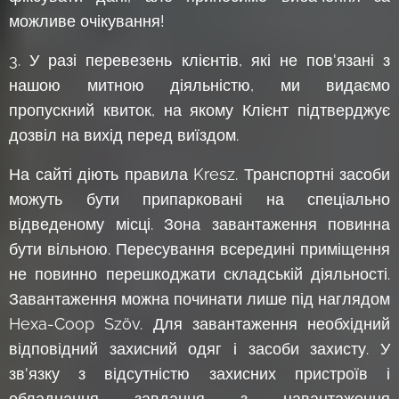
можливе очікування!
3. У разі перевезень клієнтів, які не пов'язані з
нашою митною діяльністю, ми видаємо
пропускний квиток, на якому Клієнт підтверджує
дозвіл на вихід перед виїздом.
На сайті діють правила Kresz. Транспортні засоби
можуть бути припарковані на спеціально
відведеному місці. Зона завантаження повинна
бути вільною. Пересування всередині приміщення
не повинно перешкоджати складській діяльності.
Завантаження можна починати лише під наглядом
Hexa-Coop Szöv. Для завантаження необхідний
відповідний захисний одяг і засоби захисту. У
зв'язку з відсутністю захисних пристроїв і
обладнання завдання з навантаження