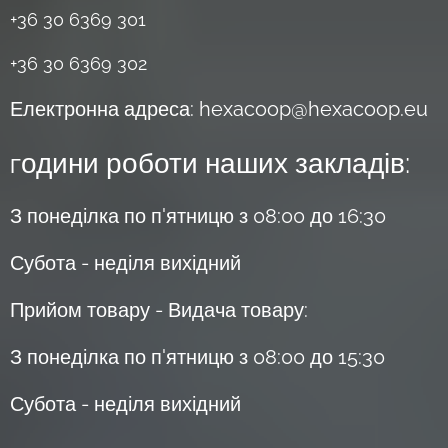
+36 30 6369 301
+36 30 6369 302
Електронна адреса: hexacoop@hexacoop.eu
одини роботи наших закладів:
Г
З понеділка по п'ятницю з 08:00 до 16:30
Субота - неділя вихідний
Прийом товару - Видача товару:
З понеділка по п'ятницю з 08:00 до 15:30
Субота - неділя вихідний