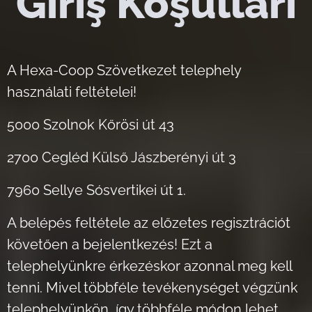
Giriş Koşulları
A Hexa-Coop Szövetkezet telephely
használati feltételei!
5000 Szolnok Kőrösi út 43
2700 Cegléd Külső Jászberényi út 3
7960 Sellye Sósvertikei út 1.
A belépés feltétele az előzetes regisztrációt
követően a bejelentkezés! Ezt a
telephelyünkre érkezéskor azonnal meg kell
tenni. Mivel többféle tevékenységet végzünk
telephelyünkön, így többféle módon lehet