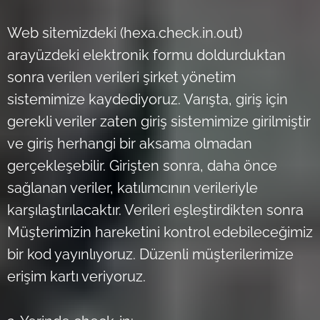
Web sitemizdeki (hexa.check.in.out)
arayüzdeki elektronik formu doldurduktan
sonra verilen verileri şirket yönetim
sistemimize kaydediyoruz. Varışta, giriş için
gerekli veriler zaten giriş sistemimize girilmiştir
ve giriş herhangi bir aksama olmadan
gerçekleşebilir. Girişten sonra, daha önce
sağlanan veriler, katılımcının verileriyle
karşılaştırılacaktır. Verileri eşleştirdikten sonra
Müşterimizin hareketini kontrol edebileceğimiz
bir kod yayınlıyoruz. Düzenli müşterilerimize
erişim kartı veriyoruz.