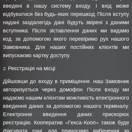
введені в нашу систему входу, і вхід може
відбуватися без будь-яких перешкод. Після вступу
надані заздалегідь дані будуть звірені з даними
вступника. Після зіставлення даних ми видамо
код, за допомогою якого перевіримо рух нашого
Замовника. Для наших постійних клієнтів ми
випускаємо картку доступу.
2. Реєстрація на місці:
Дійшовши до входу в приміщення, наш Замовник
авторизується через домофон. Після входу ми
надаємо нашим клієнтам можливість електронного
введення даних за допомогою нашого терміналу.
Електронне введення даних прискорює
реєстрацію. Кооператив «Гекса-Кооп» також буде
фіксувати дані, але приносимо вибачення за