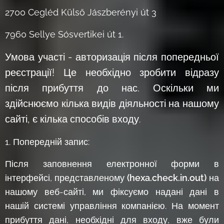
2700 Cegléd Külső Jászberényi út 3
7960 Sellye Sósvertikei út 1.
Умова участі - авторизація після попередньої
реєстрації! Це необхідно зробити відразу
після прибуття до нас. Оскільки ми
здійснюємо кілька видів діяльності на нашому
сайті, є кілька способів входу
.
1. Попередній запис:
Після заповнення електронної форми в
інтерфейсі, представленому
(hexa.check.in.out)
на
нашому веб-сайті, ми фіксуємо надані дані в
нашій системі управління компанією. На момент
прибуття дані, необхідні для входу, вже були