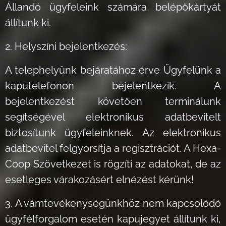
Állandó ügyfeleink számára belépőkártyát
állítunk ki.
2. Helyszíni bejelentkezés:
A telephelyünk bejáratához érve Ügyfelünk a
kaputelefonon bejelentkezik. A
bejelentkezést követően terminálunk
segítségével elektronikus adatbevitelt
biztosítunk ügyfeleinknek. Az elektronikus
adatbevitel felgyorsítja a regisztrációt. A Hexa-
Coop Szövetkezet is rögzíti az adatokat, de az
esetleges várakozásért elnézést kérünk!
3. A vámtevékenységünkhöz nem kapcsolódó
ügyfélforgalom esetén kapujegyet állítunk ki,