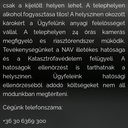
csak a kijelölt helyen lehet. A telephelyen
alkohol fogyasztása tilos! A helyszínen okozott
károkért a Ügyfelünk anyagi felelősséget
vállal. A telephelyen 24 órás kamerás
megfigyelő és riasztórendszer működik.
Tevékenységünket a NAV illetékes hatósága
és a Katasztrófavédelem felügyeli. A
hatóságok ellenőrzést is tarthatnak a
helyszínen. Ügyfeleink hatósági
ellenőrzéséből adódó költségeket nem áll
módunkban megtéríteni.
Cégünk telefonszáma:
+36 30 6369 300