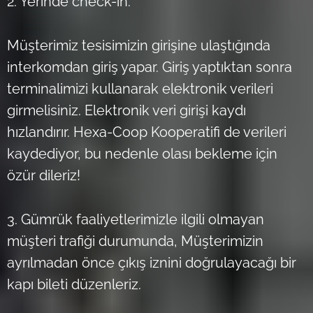
2. Yerinde check-in:
Müşterimiz tesisimizin girişine ulaştığında
interkomdan giriş yapar. Giriş yaptıktan sonra
terminalimizi kullanarak elektronik verileri
girmelisiniz. Elektronik veri girişi kaydı
hızlandırır. Hexa-Coop Kooperatifi de verileri
kaydediyor, bu nedenle olası bekleme için
özür dileriz!
3. Gümrük faaliyetlerimizle ilgili olmayan
müşteri trafiği durumunda, Müşterimizin
ayrılmadan önce çıkış iznini doğrulayacağı bir
kapı bileti düzenleriz.